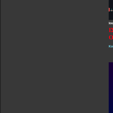
Ιου
Ι
Ο
Κο