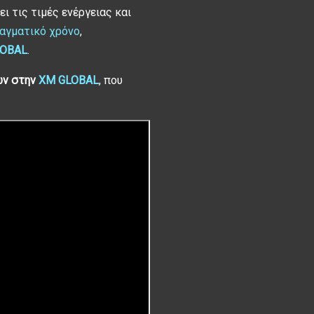
ι τις τιμές ενέργειας και
ραγματικό χρόνο
,
LOBAL
.
ων στην
XM GLOBAL
, που