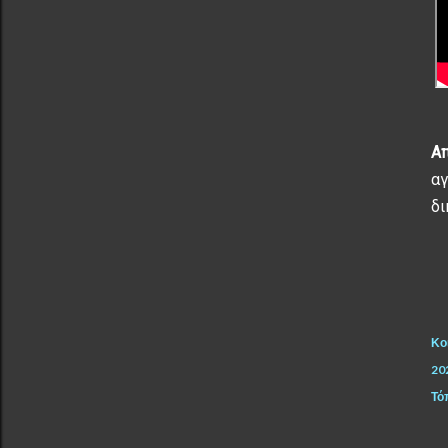
Απ
αγ
δι
Κο
20
Τό