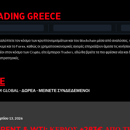
Μετάβαση στο κύριο περιεχόμενο
ADING GREECE
αλύπτετε τον κόσμο των κρυπτονομισμάτων και του blockchain μέσα από αναλύσεις, ν
ουμε και το Forex, καθώς οι χρηματοοικονομικές αγορές επηρεάζουν άμεσα τις κινήσει
οι στον κόσμο των Crypto, είτε έμπειροι Traders, εδώ θα βρείτε τα πιο φρέσκα νέα και 
 στρατηγικές.
E
M GLOBAL
ΔΩΡΕΆ
ΜΕΊΝΕΤΕ ΣΥΝΔΕΔΕΜΈΝΟΙ
ρτίου 13, 2026
RENT & WTI: ΚΈΡΔΟΣ +283€ ΑΠΌ Τ