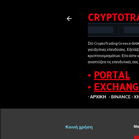
CRYPTOTR
Στο CryptoTrading Greece ανακ
για έξυπνες επενδύσεις. Εξετάζ
κρυπτονομισμάτων. Είτε είστε νέ
αναπτύξετε τις επενδυτικές σας
•
PORTAL
•
EXCHANG
∙ ΑΡΧΙΚΉ
BINANCE
X
Κοινή χρήση
Μα
B