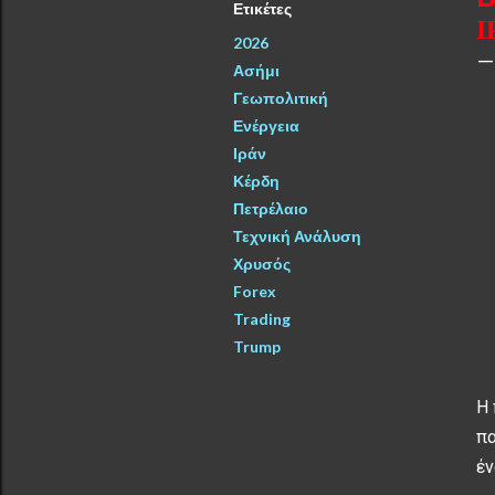
Ετικέτες
Ι
2026
Ασήμι
Γεωπολιτική
Ενέργεια
Ιράν
Κέρδη
Πετρέλαιο
Τεχνική Ανάλυση
Χρυσός
Forex
Trading
Trump
Η 
πα
έ