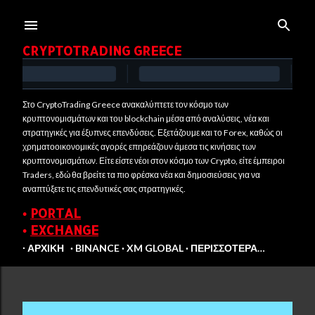
Μετάβαση στο κύριο περιεχόμενο
CRYPTOTRADING GREECE
Στο CryptoTrading Greece ανακαλύπτετε τον κόσμο των
κρυπτονομισμάτων και του blockchain μέσα από αναλύσεις, νέα και
στρατηγικές για έξυπνες επενδύσεις. Εξετάζουμε και το Forex, καθώς οι
χρηματοοικονομικές αγορές επηρεάζουν άμεσα τις κινήσεις των
κρυπτονομισμάτων. Είτε είστε νέοι στον κόσμο των Crypto, είτε έμπειροι
Traders, εδώ θα βρείτε τα πιο φρέσκα νέα και δημοσιεύσεις για να
αναπτύξετε τις επενδυτικές σας στρατηγικές.
•
PORTAL
•
EXCHANGE
∙ ΑΡΧΙΚΉ
BINANCE
XM GLOBAL
ΠΕΡΙΣΣΌΤΕΡΑ…