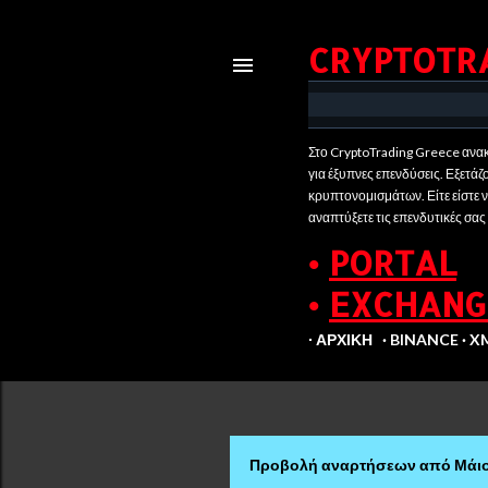
CRYPTOTR
Στο CryptoTrading Greece ανακ
για έξυπνες επενδύσεις. Εξετάζ
κρυπτονομισμάτων. Είτε είστε νέ
αναπτύξετε τις επενδυτικές σας
•
PORTAL
•
EXCHANG
∙ ΑΡΧΙΚΉ
BINANCE
X
Προβολή αναρτήσεων από Μάιο
Α