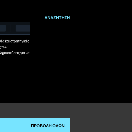
ΑΝΑΖΉΤΗΣΗ
έα και στρατηγικές
ς των
δημοσιεύσεις για να
ΠΡΟΒΟΛΉ ΌΛΩΝ