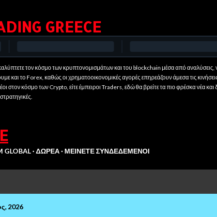
Μετάβαση στο κύριο περιεχόμενο
ADING GREECE
αλύπτετε τον κόσμο των κρυπτονομισμάτων και του blockchain μέσα από αναλύσεις, ν
ουμε και το Forex, καθώς οι χρηματοοικονομικές αγορές επηρεάζουν άμεσα τις κινήσει
οι στον κόσμο των Crypto, είτε έμπειροι Traders, εδώ θα βρείτε τα πιο φρέσκα νέα και 
 στρατηγικές.
E
M GLOBAL
ΔΩΡΕΆ
ΜΕΊΝΕΤΕ ΣΥΝΔΕΔΕΜΈΝΟΙ
ς, 2026