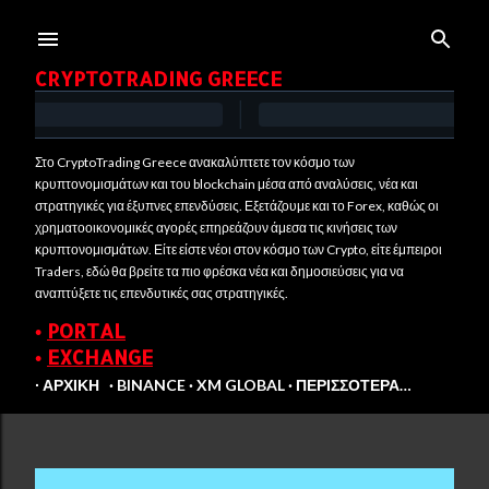
Μετάβαση στο κύριο περιεχόμενο
CRYPTOTRADING GREECE
Στο CryptoTrading Greece ανακαλύπτετε τον κόσμο των
κρυπτονομισμάτων και του blockchain μέσα από αναλύσεις, νέα και
στρατηγικές για έξυπνες επενδύσεις. Εξετάζουμε και το Forex, καθώς οι
χρηματοοικονομικές αγορές επηρεάζουν άμεσα τις κινήσεις των
κρυπτονομισμάτων. Είτε είστε νέοι στον κόσμο των Crypto, είτε έμπειροι
Traders, εδώ θα βρείτε τα πιο φρέσκα νέα και δημοσιεύσεις για να
αναπτύξετε τις επενδυτικές σας στρατηγικές.
•
PORTAL
•
EXCHANGE
∙ ΑΡΧΙΚΉ
BINANCE
XM GLOBAL
ΠΕΡΙΣΣΌΤΕΡΑ…