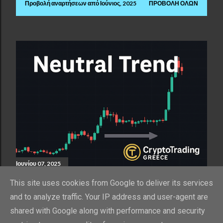
Προβολή αναρτήσεων από Ιούνιος, 2025
ΠΡΟΒΟΛΉ ΌΛΩΝ
Α
ν
α
ρ
τ
ή
σ
ε
ι
Ιουνίου 07, 2025
ς
ΙΣΤΟΡΙΚΌ ΡΕΚΌΡ ΓΙΑ ΤΟ BITCOIN,
This site uses cookies from Google to deliver its services
ΑΛΛΆ ΜΕΤΈΠΕΙΤΑ ΟΥΔΕΤΕΡΌΤΗΤΑ
and to analyze traffic. Your IP address and user-agent are
Κοινή χρήση
shared with Google along with performance and security