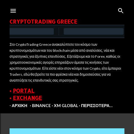
Μετάβαση στο κύριο περιεχόμενο
CRYPTOTRADING GREECE
Στο CryptoTrading Greece ανακαλύπτετε τον κόσμο των
κρυπτονομισμάτων και του blockchain μέσα από αναλύσεις, νέα και
στρατηγικές για έξυπνες επενδύσεις. Εξετάζουμε και το Forex, καθώς οι
χρηματοοικονομικές αγορές επηρεάζουν άμεσα τις κινήσεις των
κρυπτονομισμάτων. Είτε είστε νέοι στον κόσμο των Crypto, είτε έμπειροι
Traders, εδώ θα βρείτε τα πιο φρέσκα νέα και δημοσιεύσεις για να
αναπτύξετε τις επενδυτικές σας στρατηγικές.
•
PORTAL
•
EXCHANGE
∙ ΑΡΧΙΚΉ
BINANCE
XM GLOBAL
ΠΕΡΙΣΣΌΤΕΡΑ…