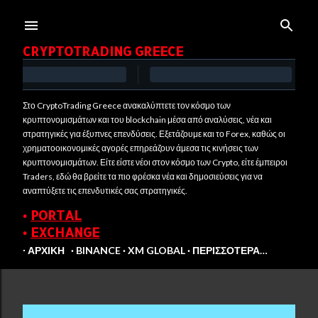
Μετάβαση στο κύριο περιεχόμενο
CRYPTOTRADING GREECE
Στο CryptoTrading Greece ανακαλύπτετε τον κόσμο των
κρυπτονομισμάτων και του blockchain μέσα από αναλύσεις, νέα και
στρατηγικές για έξυπνες επενδύσεις. Εξετάζουμε και το Forex, καθώς οι
χρηματοοικονομικές αγορές επηρεάζουν άμεσα τις κινήσεις των
κρυπτονομισμάτων. Είτε είστε νέοι στον κόσμο των Crypto, είτε έμπειροι
Traders, εδώ θα βρείτε τα πιο φρέσκα νέα και δημοσιεύσεις για να
αναπτύξετε τις επενδυτικές σας στρατηγικές.
•
PORTAL
•
EXCHANGE
∙ ΑΡΧΙΚΉ
BINANCE
XM GLOBAL
ΠΕΡΙΣΣΌΤΕΡΑ…