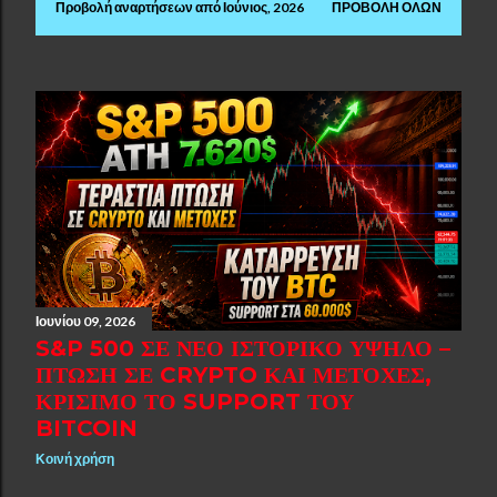
Προβολή αναρτήσεων από Ιούνιος, 2026
ΠΡΟΒΟΛΉ ΌΛΩΝ
Α
ν
α
ρ
τ
ή
σ
ε
Ιουνίου 09, 2026
ι
S&P 500 ΣΕ ΝΈΟ ΙΣΤΟΡΙΚΌ ΥΨΗΛΌ –
ΠΤΏΣΗ ΣΕ CRYPTO ΚΑΙ ΜΕΤΟΧΈΣ,
ς
ΚΡΊΣΙΜΟ ΤΟ SUPPORT ΤΟΥ
BITCOIN
Κοινή χρήση