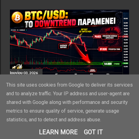
Ιουνίου 03, 2026
ΕΠΙΒΕΒΑΙΩΜΈΝΗ ΠΤΩΤΙΚΉ ΤΆΣΗ ΓΙΑ
This site uses cookies from Google to deliver its services
ΤΟ BTC/USD
and to analyze traffic. Your IP address and user-agent are
Κοινή χρήση
shared with Google along with performance and security
metrics to ensure quality of service, generate usage
statistics, and to detect and address abuse.
ΠΑΛΑΙΌΤΕΡΕΣ ΑΝΑΡΤΉΣΕΙΣ
LEARN MORE
GOT IT