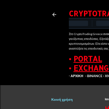
CRYPTOTR
Στο CryptoTrading Greece ανακ
για έξυπνες επενδύσεις. Εξετάζ
κρυπτονομισμάτων. Είτε είστε νέ
αναπτύξετε τις επενδυτικές σας
•
PORTAL
•
EXCHANG
∙ ΑΡΧΙΚΉ
BINANCE
X
Κοινή χρήση
Ια
H