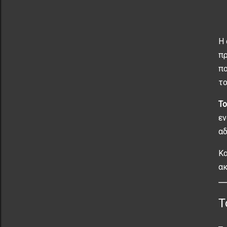
Η 
πρ
πο
το
Το
εν
αδ
Κα
ακ
Τ