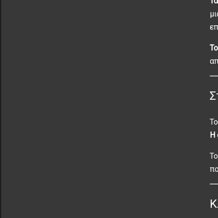
Τα
μι
επ
Το
απ
Σ
Το
Η 
Το
πο
Κ