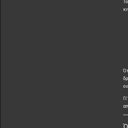
Τ
κι
Ότ
δρ
οι
Γι
απ
Ό