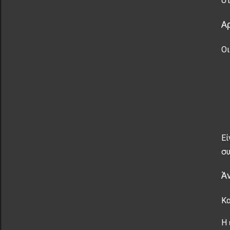
στ
Α
Οι
Εί
συ
Ά
Κα
Η 