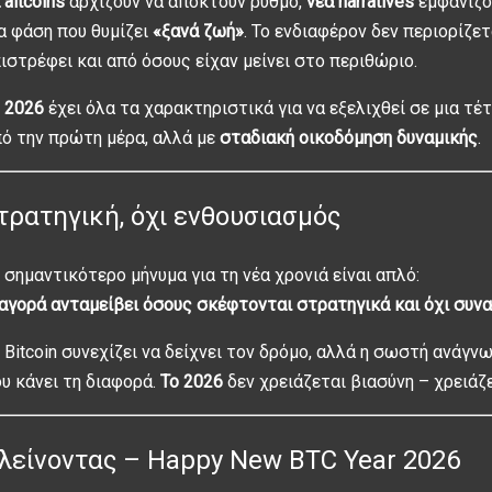
 altcoins
αρχίζουν να αποκτούν ρυθμό,
νέα narratives
εμφανίζον
α φάση που θυμίζει
«ξανά ζωή»
. Το ενδιαφέρον δεν περιορίζε
ιστρέφει και από όσους είχαν μείνει στο περιθώριο.
 2026
έχει όλα τα χαρακτηριστικά για να εξελιχθεί σε μια τέτ
ό την πρώτη μέρα, αλλά με
σταδιακή οικοδόμηση δυναμικής
.
τρατηγική, όχι ενθουσιασμός
 σημαντικότερο μήνυμα για τη νέα χρονιά είναι απλό:
αγορά ανταμείβει όσους σκέφτονται στρατηγικά και όχι συνα
 Bitcoin συνεχίζει να δείχνει τον δρόμο, αλλά η σωστή ανάγνω
υ κάνει τη διαφορά.
Το 2026
δεν χρειάζεται βιασύνη – χρειάζ
λείνοντας – Happy New BTC Year 2026