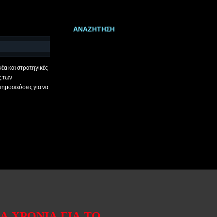
ΑΝΑΖΉΤΗΣΗ
έα και στρατηγικές
ς των
δημοσιεύσεις για να
Α ΧΡΟΝΙΆ ΓΙΑ ΤΟ