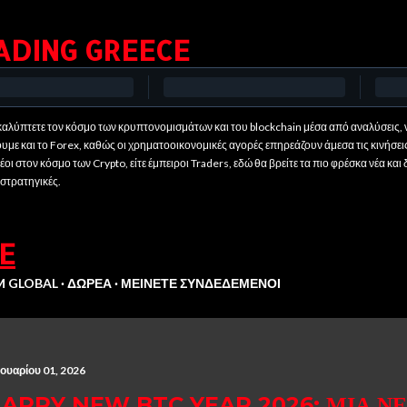
Μετάβαση στο κύριο περιεχόμενο
ADING GREECE
αλύπτετε τον κόσμο των κρυπτονομισμάτων και του blockchain μέσα από αναλύσεις, ν
ουμε και το Forex, καθώς οι χρηματοοικονομικές αγορές επηρεάζουν άμεσα τις κινήσει
οι στον κόσμο των Crypto, είτε έμπειροι Traders, εδώ θα βρείτε τα πιο φρέσκα νέα και 
 στρατηγικές.
E
M GLOBAL
ΔΩΡΕΆ
ΜΕΊΝΕΤΕ ΣΥΝΔΕΔΕΜΈΝΟΙ
νουαρίου 01, 2026
APPY NEW BTC YEAR 2026: ΜΙΑ ΝΈ