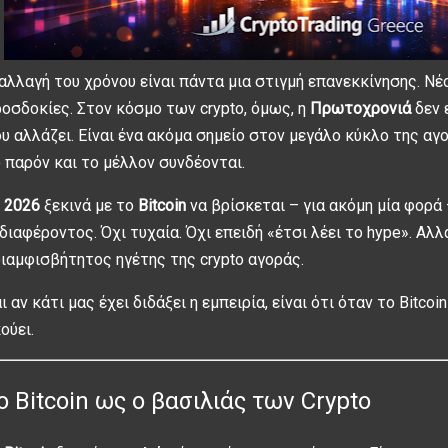
αλλαγή του χρόνου είναι πάντα μια στιγμή επανεκκίνησης. Νέο
οσδοκίες. Στον κόσμο των crypto, όμως, η
Πρωτοχρονιά
δεν 
υ αλλάζει. Είναι ένα ακόμα σημείο στον μεγάλο κύκλο της αγο
 παρόν και το μέλλον συνδέονται.
 2026
ξεκινά με το
Bitcoin
να βρίσκεται – για ακόμη μία φορά
διαφέροντος. Όχι τυχαία. Όχι επειδή «έτσι λέει το hype». Αλ
ιαμφισβήτητος ηγέτης της crypto αγοράς.
ι αν κάτι μας έχει διδάξει η εμπειρία, είναι ότι όταν το Bitcoi
ούει.
ο Bitcoin ως ο βασιλιάς των Crypto