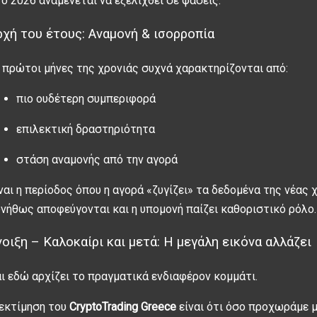
ο 2026 αναμένεται να εξελιχθεί σε φάσεις.
ρχή του έτους: Αναμονή & ισορροπία
 πρώτοι μήνες της χρονιάς συχνά χαρακτηρίζονται από:
πιο ουδέτερη συμπεριφορά
επιλεκτική δραστηριότητα
στάση αναμονής από την αγορά
ναι η περίοδος όπου η αγορά «ζυγίζει» τα δεδομένα της νέας χ
νήθως αποφεύγονται και η υπομονή παίζει καθοριστικό ρόλο.
νοιξη – Καλοκαίρι και μετά: Η μεγάλη εικόνα αλλάζει
ι εδώ αρχίζει το πραγματικά ενδιαφέρον κομμάτι.
εκτίμηση του
CryptoTrading Greece
είναι ότι όσο προχωράμε μέ