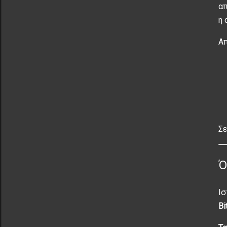
απ
η 
Απ
Σε
Ό
Ισ
Bi