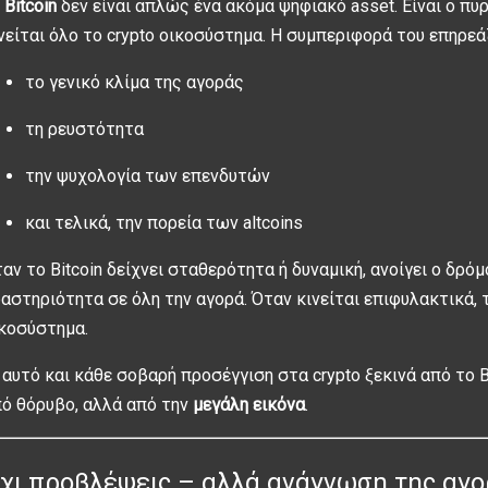
ο
Bitcoin
δεν είναι απλώς ένα ακόμα ψηφιακό asset. Είναι ο πυ
νείται όλο το crypto οικοσύστημα. Η συμπεριφορά του επηρεά
το γενικό κλίμα της αγοράς
τη ρευστότητα
την ψυχολογία των επενδυτών
και τελικά, την πορεία των altcoins
αν το Bitcoin δείχνει σταθερότητα ή δυναμική, ανοίγει ο δρόμ
αστηριότητα σε όλη την αγορά. Όταν κινείται επιφυλακτικά, τ
κοσύστημα.
’ αυτό και κάθε σοβαρή προσέγγιση στα crypto ξεκινά από το 
ό θόρυβο, αλλά από την
μεγάλη εικόνα
.
χι προβλέψεις – αλλά ανάγνωση της αγ