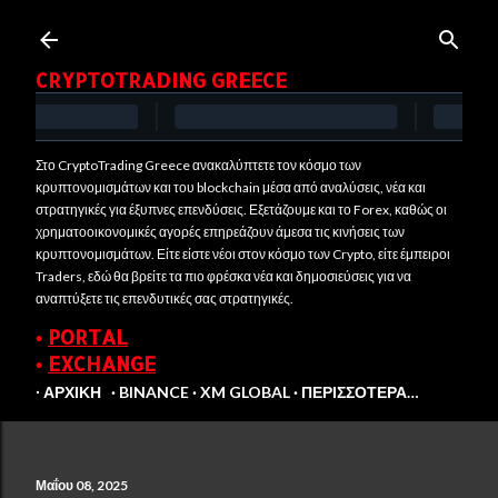
Μετάβαση στο κύριο περιεχόμενο
CRYPTOTRADING GREECE
Στο CryptoTrading Greece ανακαλύπτετε τον κόσμο των
κρυπτονομισμάτων και του blockchain μέσα από αναλύσεις, νέα και
στρατηγικές για έξυπνες επενδύσεις. Εξετάζουμε και το Forex, καθώς οι
χρηματοοικονομικές αγορές επηρεάζουν άμεσα τις κινήσεις των
κρυπτονομισμάτων. Είτε είστε νέοι στον κόσμο των Crypto, είτε έμπειροι
Traders, εδώ θα βρείτε τα πιο φρέσκα νέα και δημοσιεύσεις για να
αναπτύξετε τις επενδυτικές σας στρατηγικές.
•
PORTAL
•
EXCHANGE
∙ ΑΡΧΙΚΉ
BINANCE
XM GLOBAL
ΠΕΡΙΣΣΌΤΕΡΑ…
Μαΐου 08, 2025