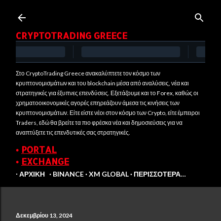
Μετάβαση στο κύριο περιεχόμενο
CRYPTOTRADING GREECE
Στο CryptoTrading Greece ανακαλύπτετε τον κόσμο των
κρυπτονομισμάτων και του blockchain μέσα από αναλύσεις, νέα και
στρατηγικές για έξυπνες επενδύσεις. Εξετάζουμε και το Forex, καθώς οι
χρηματοοικονομικές αγορές επηρεάζουν άμεσα τις κινήσεις των
κρυπτονομισμάτων. Είτε είστε νέοι στον κόσμο των Crypto, είτε έμπειροι
Traders, εδώ θα βρείτε τα πιο φρέσκα νέα και δημοσιεύσεις για να
αναπτύξετε τις επενδυτικές σας στρατηγικές.
•
PORTAL
•
EXCHANGE
∙ ΑΡΧΙΚΉ
BINANCE
XM GLOBAL
ΠΕΡΙΣΣΌΤΕΡΑ…
Δεκεμβρίου 13, 2024