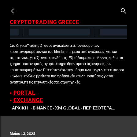
Μετάβαση στο κύριο περιεχόμενο
CRYPTOTRADING GREECE
Στο CryptoTrading Greece ανακαλύπτετε τον κόσμο των
κρυπτονομισμάτων και του blockchain μέσα από αναλύσεις, νέα και
στρατηγικές για έξυπνες επενδύσεις. Εξετάζουμε και το Forex, καθώς οι
χρηματοοικονομικές αγορές επηρεάζουν άμεσα τις κινήσεις των
κρυπτονομισμάτων. Είτε είστε νέοι στον κόσμο των Crypto, είτε έμπειροι
Traders, εδώ θα βρείτε τα πιο φρέσκα νέα και δημοσιεύσεις για να
αναπτύξετε τις επενδυτικές σας στρατηγικές.
•
PORTAL
•
EXCHANGE
∙ ΑΡΧΙΚΉ
BINANCE
XM GLOBAL
ΠΕΡΙΣΣΌΤΕΡΑ…
Μαΐου 13, 2025